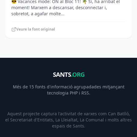
😎 Vacances mode: ON al Bloc 11! 🌴 Sí, ha arribat el
moment! Marxem a descansar, desconnectar i,
sobretot, a agafar molte...
Veure la font original
SANTS
.ORG
Més de 15 fonts d'informació agrupadades mitjançant
tecnologia PHP i RSS.
Aquest projecte captura l'activitat de xarxes com Can Batlló,
el Secretariat d'Entitats, La Lleialtat, La Comunal i molts altres
espais de Sants.